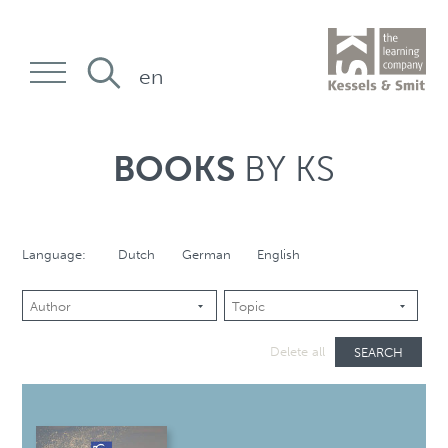
en
BOOKS
BY KS
Language:
Dutch
German
English
SEARCH
Delete all