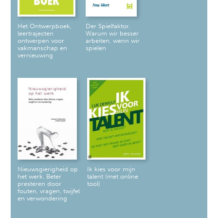
Het Ontwerpboek,
Der Spielfaktor.
leertrajecten
Warum wir besser
ontwerpen voor
arbeiten, wenn wir
vakmanschap en
spielen
vernieuwing
Nieuwsgierigheid op
Ik kies voor mijn
het werk. Beter
talent (met online
presteren door
tool)
fouten, vragen, twijfel
en verwondering