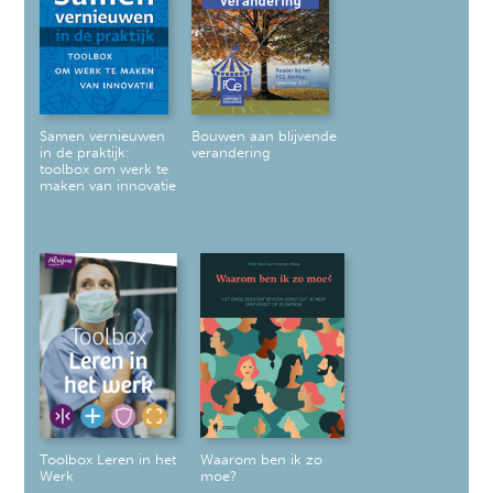
Samen vernieuwen
Bouwen aan blijvende
in de praktijk:
verandering
toolbox om werk te
maken van innovatie
Toolbox Leren in het
Waarom ben ik zo
Werk
moe?