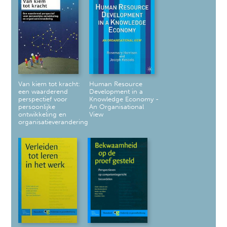
Van kiem tot kracht:
Human Resource
een waarderend
Development in a
perspectief voor
Knowledge Economy -
persoonlijke
An Organisational
ontwikkeling en
View
organisatieverandering