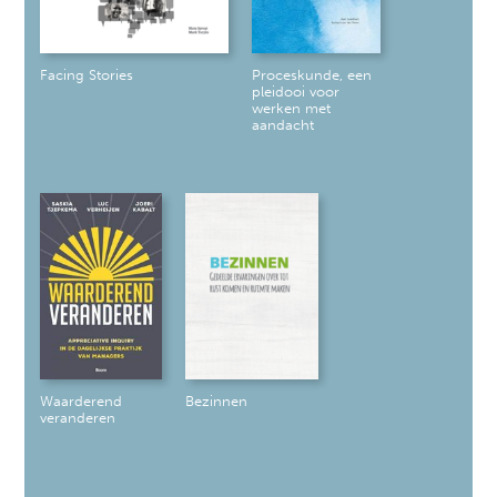
Facing Stories
Proceskunde, een
pleidooi voor
werken met
aandacht
Waarderend
Bezinnen
veranderen